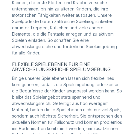
Kleinen, die erste Kletter- und Krabbelversuche
unternehmen, bis hin zu älteren Kindern, die ihre
motorischen Fähigkeiten weiter ausbauen. Unsere
Spielpodeste bieten zahlreiche Spielmöglichkeiten,
darunter Treppen, Rutschen und viele andere
Elemente, die die Fantasie anregen und zu aktivem
Spielen einladen. So schaffen Sie eine
abwechslungsreiche und förderliche Spielumgebung
für alle Kinder.
FLEXIBLE SPIELEBENEN FÜR EINE
ABWECHSLUNGSREICHE SPIELUMGEBUNG
Einige unserer Spielebenen lassen sich flexibel neu
konfigurieren, sodass die Spielumgebung jederzeit an
die Bedürfnisse der Kinder angepasst werden kann. So
bleibt das Spielangebot stets spannend und
abwechslungsreich. Gefertigt aus hochwertigem
Material, bieten diese Spielebenen nicht nur viel Spaß,
sondern auch höchste Sicherheit. Sie entsprechen den
aktuellen Normen für Fallschutz und können problemlos
mit Bodenmatten kombiniert werden, um zusätzlichen