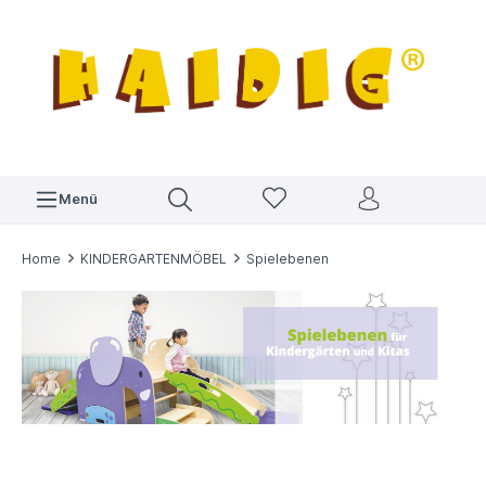
Menü
Home
KINDERGARTENMÖBEL
Spielebenen