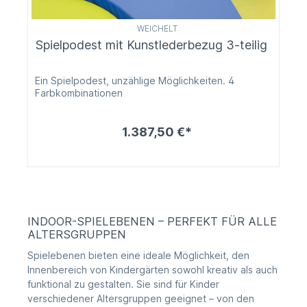
WEICHELT
Spielpodest mit Kunstlederbezug 3-teilig
Ein Spielpodest, unzählige Möglichkeiten. 4
Farbkombinationen
1.387,50 €*
INDOOR-SPIELEBENEN – PERFEKT FÜR ALLE
ALTERSGRUPPEN
Spielebenen bieten eine ideale Möglichkeit, den
Innenbereich von Kindergärten sowohl kreativ als auch
funktional zu gestalten. Sie sind für Kinder
verschiedener Altersgruppen geeignet – von den