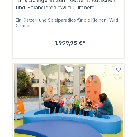
und Balancieren "Wild Climber"
Ein Kletter- und Spielparadies für die Kleinen "Wild
Climber"
1.999,95 €*