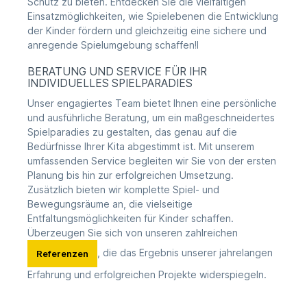
Schutz zu bieten. Entdecken Sie die vielfältigen
Einsatzmöglichkeiten, wie Spielebenen die Entwicklung
der Kinder fördern und gleichzeitig eine sichere und
anregende Spielumgebung schaffen!I
BERATUNG UND SERVICE FÜR IHR
INDIVIDUELLES SPIELPARADIES
Unser engagiertes Team bietet Ihnen eine persönliche
und ausführliche Beratung, um ein maßgeschneidertes
Spielparadies zu gestalten, das genau auf die
Bedürfnisse Ihrer Kita abgestimmt ist. Mit unserem
umfassenden Service begleiten wir Sie von der ersten
Planung bis hin zur erfolgreichen Umsetzung.
Zusätzlich bieten wir komplette Spiel- und
Bewegungsräume an, die vielseitige
Entfaltungsmöglichkeiten für Kinder schaffen.
Überzeugen Sie sich von unseren zahlreichen
, die das Ergebnis unserer jahrelangen
Referenzen
Erfahrung und erfolgreichen Projekte widerspiegeln.