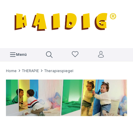
Menü
Home
THERAPIE
Therapiespiegel