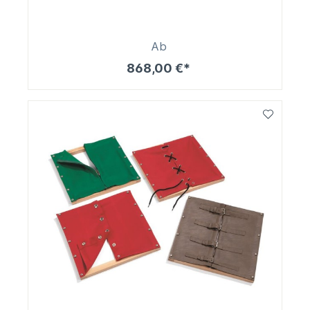
Ab
868,00 €*