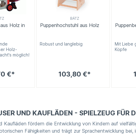
TZ
BÄTZ
aus Holz in
Puppenhochstuhl aus Holz
Puppenbe
ende
Robust und langlebig
Mit Liebe 
ser Holz-
Köpfe
cht's möglich!
70 €*
103,80 €*
SER UND KAUFLÄDEN - SPIELZEUG FÜR 
 Kaufläden fördern die Entwicklung von Kindern auf vielfälti
motorischen Fähigkeiten und trägt zur Sprachentwicklung bei