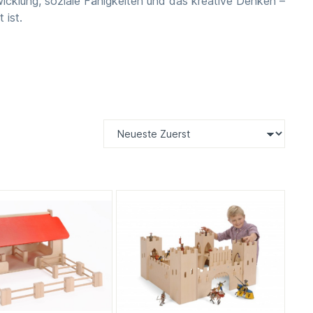
twicklung, soziale Fähigkeiten und das kreative Denken –
 ist.