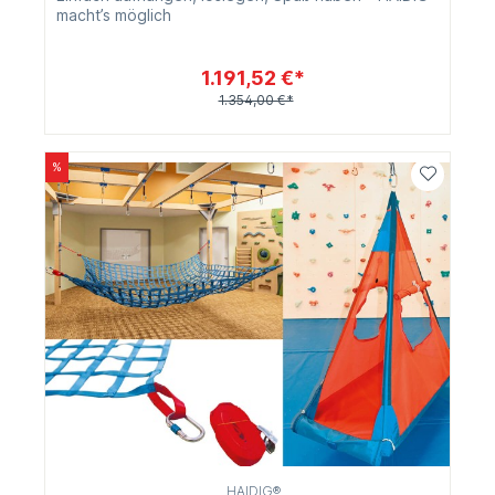
macht’s möglich
1.191,52 €*
1.354,00 €*
%
HAIDIG®