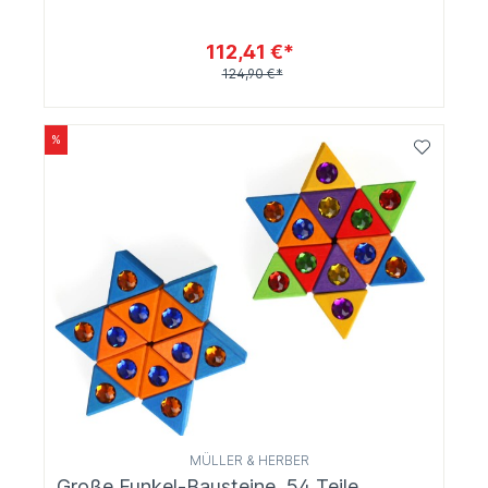
112,41 €*
124,90 €*
%
MÜLLER & HERBER
Große Funkel-Bausteine, 54 Teile