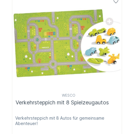
WESCO
Verkehrsteppich mit 8 Spielzeugautos
Verkehrsteppich mit 8 Autos für gemeinsame
Abenteuer!