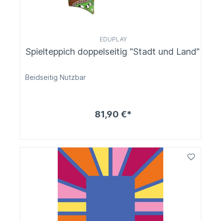
EDUPLAY
Spielteppich doppelseitig "Stadt und Land"
Beidseitig Nutzbar
81,90 €*