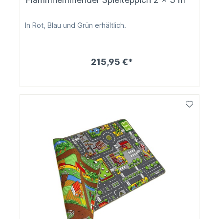
In Rot, Blau und Grün erhältlich.
215,95 €*