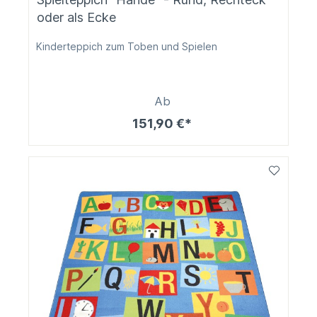
oder als Ecke
Kinderteppich zum Toben und Spielen
Ab
151,90 €*