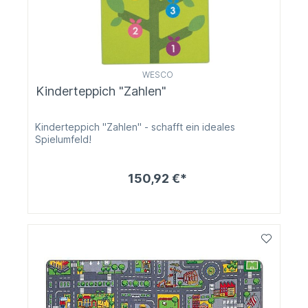
WESCO
Kinderteppich "Zahlen"
Kinderteppich "Zahlen" - schafft ein ideales
Spielumfeld!
150,92 €*