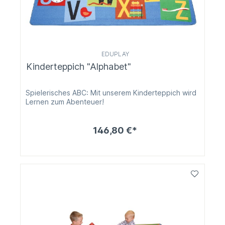
EDUPLAY
Kinderteppich "Alphabet"
Spielerisches ABC: Mit unserem Kinderteppich wird
Lernen zum Abenteuer!
146,80 €*