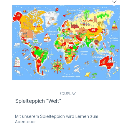
EDUPLAY
Spielteppich "Welt"
Mit unserem Spielteppich wird Lernen zum
Abenteuer