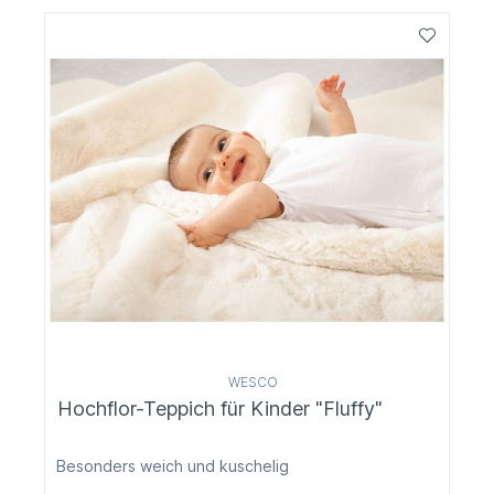
WESCO
Hochflor-Teppich für Kinder "Fluffy"
Besonders weich und kuschelig