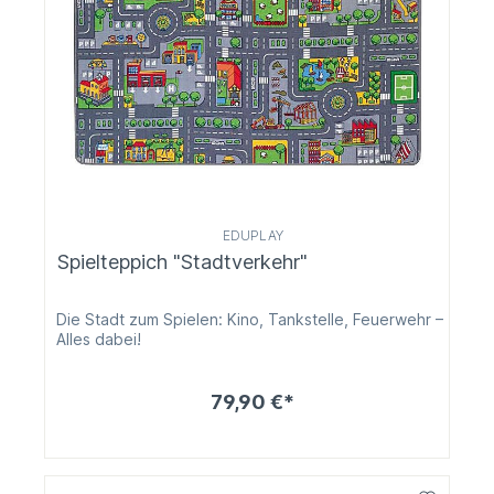
EDUPLAY
Spielteppich "Stadtverkehr"
Die Stadt zum Spielen: Kino, Tankstelle, Feuerwehr –
Alles dabei!
79,90 €*