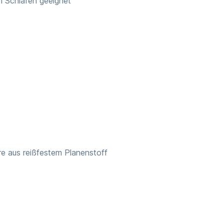
m Schlafen geeignet
re aus reißfestem Planenstoff