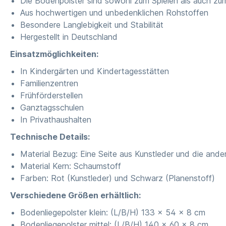
Die Bodenpolster sind sowohl zum Spielen als auch zu
Aus hochwertigen und unbedenklichen Rohstoffen
Besondere Langlebigkeit und Stabilität
Hergestellt in Deutschland
Einsatzmöglichkeiten:
In Kindergärten und Kindertagesstätten
Familienzentren
Frühförderstellen
Ganztagsschulen
In Privathaushalten
Technische Details:
Material Bezug: Eine Seite aus Kunstleder und die ande
Material Kern: Schaumstoff
Farben: Rot (Kunstleder) und Schwarz (Planenstoff)
Verschiedene Größen erhältlich:
Bodenliegepolster klein: (L/B/H) 133 x 54 x 8 cm
Bodenliegepolster mittel: (L/B/H) 140 x 60 x 8 cm