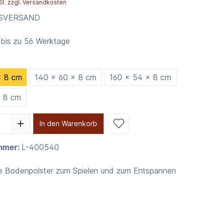
St. zzgl. Versandkosten
NSVERSAND
 bis zu 56 Werktage
x 8 cm
140 x 60 x 8 cm
160 x 54 x 8 cm
x 8 cm
In den Warenkorb
mmer:
L-400540
e Bodenpolster zum Spielen und zum Entspannen