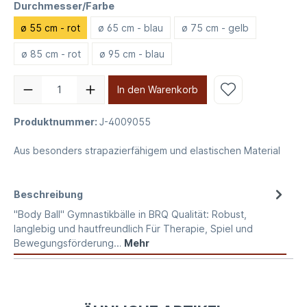
Durchmesser/Farbe
ø 55 cm - rot
ø 65 cm - blau
ø 75 cm - gelb
ø 85 cm - rot
ø 95 cm - blau
In den Warenkorb
Produktnummer:
J-4009055
Aus besonders strapazierfähigem und elastischen Material
Beschreibung
"Body Ball" Gymnastikbälle in BRQ Qualität: Robust,
langlebig und hautfreundlich Für Therapie, Spiel und
Bewegungsförderung…
Mehr