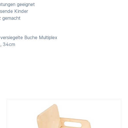
ichtungen geeignet
hsende Kinder
tz gemacht
 versiegelte Buche Multiplex
m, 34cm