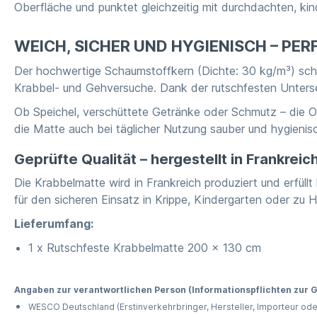
Oberfläche und punktet gleichzeitig mit durchdachten, ki
WEICH, SICHER UND HYGIENISCH – PE
Der hochwertige Schaumstoffkern (Dichte: 30 kg/m³) schüt
Krabbel- und Gehversuche. Dank der rutschfesten Untersei
Ob Speichel, verschüttete Getränke oder Schmutz – die Ob
die Matte auch bei täglicher Nutzung sauber und hygienis
Geprüfte Qualität – hergestellt in Frankreic
Die Krabbelmatte wird in Frankreich produziert und erfüllt
für den sicheren Einsatz in Krippe, Kindergarten oder zu
Lieferumfang:
1 x Rutschfeste Krabbelmatte 200 x 130 cm
Angaben zur verantwortlichen Person (Informationspflichten zur
WESCO Deutschland (Erstinverkehrbringer, Hersteller, Importeur ode