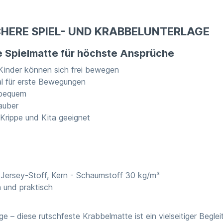
ICHERE SPIEL- UND KRABBELUNTERLAGE
Die Spielmatte für höchste Ansprüche
. Kinder können sich frei bewegen
al für erste Bewegungen
 bequem
auber
r Krippe und Kita geeignet
 Jersey-Stoff, Kern - Schaumstoff 30 kg/m³
 und praktisch
e – diese rutschfeste Krabbelmatte ist ein vielseitiger Beglei