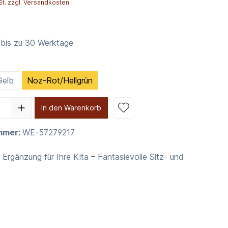
St. zzgl. Versandkosten
 bis zu 30 Werktage
Gelb
Noz-Rot/Hellgrün
In den Warenkorb
mmer:
WE-57279217
 Ergänzung für Ihre Kita – Fantasievolle Sitz- und