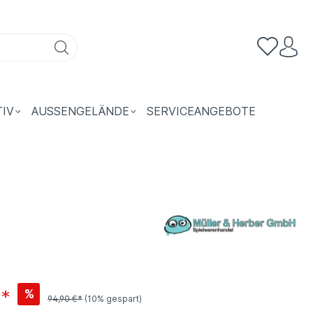
TIV
AUSSENGELÄNDE
SERVICEANGEBOTE
€*
%
94,90 €*
(10% gespart)