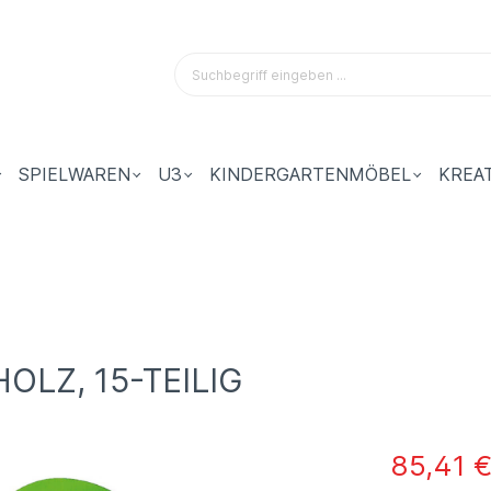
SPIELWAREN
U3
KINDERGARTENMÖBEL
KREA
LZ, 15-TEILIG
85,41 