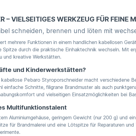
 – VIELSEITIGES WERKZEUG FÜR FEINE
xibel schneiden, brennen und löten mit wechs
t mehrere Funktionen in einem handlichen kabellosen Gerät: E
 Spitze durch die praktische Einhaktechnik wechseln. Mit e
u und kreative Werkstätten.
kräfte und Kinderwerkstätten?
er kabellose Pebaro Styroporschneider macht verschiedene Be
einfache Schnitte, filigrane Brandmuster als auch punktgen
bungskomfort und vielseitigen Einsatzmöglichkeiten bei Bas
es Multifunktionstalent
stem Aluminiumgehäuse, geringem Gewicht (nur 200 g) und ein
itze für Brandmalerei und eine Lötspitze für Reparaturen un
erimente.