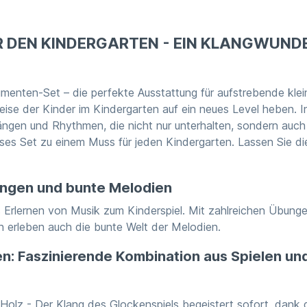
R DEN KINDERGARTEN - EIN KLANGWUNDE
umenten-Set – die perfekte Ausstattung für aufstrebende klei
eise der Kinder im Kindergarten auf ein neues Level heben. 
ängen und Rhythmen, die nicht nur unterhalten, sondern auch 
ses Set zu einem Muss für jeden Kindergarten. Lassen Sie di
bungen und bunte Melodien
 Erlernen von Musik zum Kinderspiel. Mit zahlreichen Übung
n erleben auch die bunte Welt der Melodien.
n: Faszinierende Kombination aus Spielen un
 Holz
- Der Klang des Glockenspiels begeistert sofort, dank