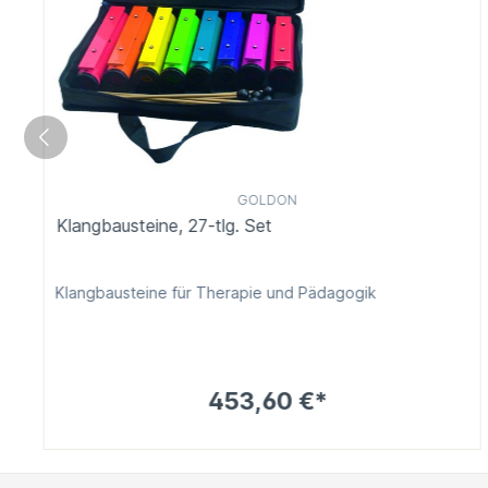
GOLDON
Klangbausteine, 27-tlg. Set
Klangbausteine für Therapie und Pädagogik
453,60 €*