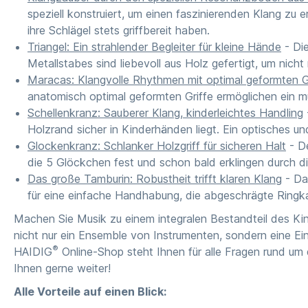
speziell konstruiert, um einen faszinierenden Klang zu e
ihre Schlägel stets griffbereit haben.
Triangel: Ein strahlender Begleiter für kleine Hände
- Die
Metallstabes sind liebevoll aus Holz gefertigt, um nich
Maracas: Klangvolle Rhythmen mit optimal geformten G
anatomisch optimal geformten Griffe ermöglichen ein m
Schellenkranz: Sauberer Klang, kinderleichtes Handling
Holzrand sicher in Kinderhänden liegt. Ein optisches und
Glockenkranz: Schlanker Holzgriff für sicheren Halt
- De
die 5 Glöckchen fest und schon bald erklingen durch
Das große Tamburin: Robustheit trifft klaren Klang
- Das
für eine einfache Handhabung, die abgeschrägte Ringka
Machen Sie Musik zu einem integralen Bestandteil des Kin
nicht nur ein Ensemble von Instrumenten, sondern eine Ei
®
HAIDIG
Online-Shop
steht Ihnen für alle Fragen rund um
Ihnen gerne weiter!
Alle Vorteile auf einen Blick: