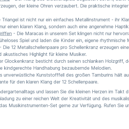
rzeugen, der kleine Ohren verzaubert. Die praktische integrie
 Triangel ist nicht nur ein einfaches Metallinstrument - ihr Kl
t nur einen klaren Klang, sondern auch eine angenehme Haptik
riffen
- Die Maracas in unserem Set klingen nicht nur hervorr
üheloses Spiel und laden die Kinder ein, eigene rhythmische
- Die 12 Metallschellenpaare pro Schellenkranz erzeugen ei
 akustisches Highlight für kleine Musiker.
r Glockenkranz besticht durch seinen schlanken Holzgriff, de
 die kindgerechte Handhabung bezaubernde Melodien.
 unverwüstliche Kunststofffell des großen Tamburins hält au
nte für den klaren Klang der 12 Schellenpaare.
dergartenalltags und lassen Sie die kleinen Herzen im Takt 
nladung zu einer reichen Welt der Kreativität und des musik
 das Musikinstrumenten-Set gerne zur Verfügung. Rufen Sie un