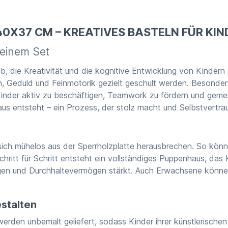
X37 CM – KREATIVES BASTELN FÜR KIN
 einem Set
 die Kreativität und die kognitive Entwicklung von Kindern a
 Geduld und Feinmotorik gezielt geschult werden. Besonders
Kinder aktiv zu beschäftigen, Teamwork zu fördern und gemei
aus entsteht – ein Prozess, der stolz macht und Selbstvertra
sich mühelos aus der Sperrholzplatte herausbrechen. So kön
ritt für Schritt entsteht ein vollständiges Puppenhaus, das K
ögen und Durchhaltevermögen stärkt. Auch Erwachsene können
stalten
den unbemalt geliefert, sodass Kinder ihrer künstlerischen 