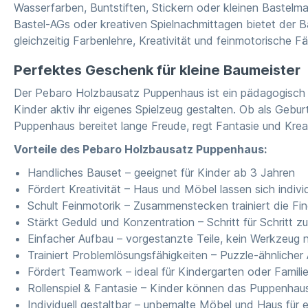
Wasserfarben, Buntstiften, Stickern oder kleinen Bastelma
Bastel-AGs oder kreativen Spielnachmittagen bietet der Ba
gleichzeitig Farbenlehre, Kreativität und feinmotorische F
Perfektes Geschenk für kleine Baumeister
Der Pebaro Holzbausatz Puppenhaus ist ein pädagogisch we
Kinder aktiv ihr eigenes Spielzeug gestalten. Ob als Geb
Puppenhaus bereitet lange Freude, regt Fantasie und Kreati
Vorteile des Pebaro Holzbausatz Puppenhaus:
Handliches Bauset – geeignet für Kinder ab 3 Jahren
Fördert Kreativität – Haus und Möbel lassen sich indivi
Schult Feinmotorik – Zusammenstecken trainiert die Fing
Stärkt Geduld und Konzentration – Schritt für Schritt 
Einfacher Aufbau – vorgestanzte Teile, kein Werkzeug n
Trainiert Problemlösungsfähigkeiten – Puzzle-ähnliche
Fördert Teamwork – ideal für Kindergarten oder Famili
Rollenspiel & Fantasie – Kinder können das Puppenhaus
Individuell gestaltbar – unbemalte Möbel und Haus für 