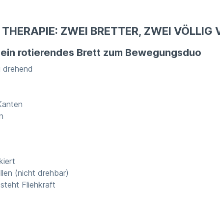
 THERAPIE: ZWEI BRETTER, ZWEI VÖLLI
nd ein rotierendes Brett zum Bewegungsduo
ei drehend
Kanten
n
kiert
len (nicht drehbar)
steht Fliehkraft