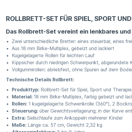
ROLLBRETT-SET FÜR SPIEL, SPORT UND
Das Rollbrett-Set vereint ein lenkbares u
Zwei unterschiedliche Bretter: eines steuerbar, eines fr
Aus 18 mm Birke-Multiplex, gebeizt und lackiert
Kugelgelagerte Rollen für leichten Lauf
Kippsicher durch niedrigen Schwerpunkt, abgerundete 
Vollgummirollen: abriebfest, ohne Spuren auf dem Bode
Technische Details Rollbrett:
Produkttyp:
Rollbrett-Set für Spiel, Sport und Therapie
Material:
18 mm Birke-Multiplex, farbig gebeizt und lac
Rollen:
1 kugelgelagerte Schwenkrolle (360°), 2 Bockrol
Steuerung:
über Gewichtsverlagerung; in der Kurve ent
Extra:
Seilschlaufe zum Ankoppeln mehrerer Kinder
Maße:
Länge ca. 57 cm, Gewicht 2,32 kg
Altersempfehlung:
3 bis 9 Jahre