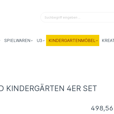
SPIELWAREN
U3
KINDERGARTENMÖBEL
KREA
D KINDERGÄRTEN 4ER SET
498,56