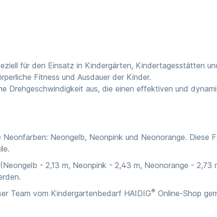
eziell für den Einsatz in Kindergärten, Kindertagesstätten un
örperliche Fitness und Ausdauer der Kinder.
he Drehgeschwindigkeit aus, die einen effektiven und dynami
ge Neonfarben: Neongelb, Neonpink und Neonorange. Diese Farb
le.
(Neongelb - 2,13 m, Neonpink - 2,43 m, Neonorange - 2,73 m
erden.
®
unser Team vom
Kindergartenbedarf HAIDIG
Online-Shop
ger