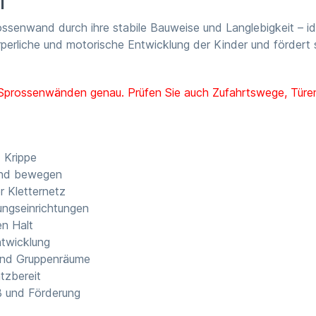
l
ssenwand durch ihre stabile Bauweise und Langlebigkeit – idea
rperliche und motorische Entwicklung der Kinder und fördert
 Sprossenwänden genau. Prüfen Sie auch Zufahrtswege, Türen
d Krippe
 und bewegen
r Kletternetz
dungseinrichtungen
en Halt
ntwicklung
 und Gruppenräume
tzbereit
ß und Förderung