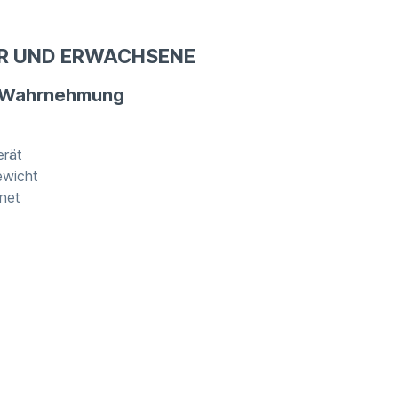
ER UND ERWACHSENE
& Wahrnehmung
erät
ewicht
gnet