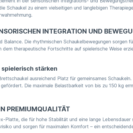
 Element in der sensorischen Integrations- und Bewegungsther
chaukel zu einem vielseitigen und langlebigen Therapiegerät
erwahrnehmung.
SENSORISCHEN INTEGRATION UND BEWEG
nd Balance. Die rhythmischen Schaukelbewegungen sorgen für
n dem therapeutische Fortschritte auf spielerische Weise erzi
spielerisch stärken
rettschaukel ausreichend Platz für gemeinsames Schaukeln. 
gefördert. Die maximale Belastbarkeit von bis zu 150 kg er
 IN PREMIUMQUALITÄT
ex-Platte, die für hohe Stabilität und eine lange Lebensdauer
risiko und sorgen für maximalen Komfort – ein entscheidender