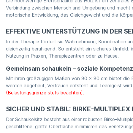
Die hochwertige Brettschaukel aus Holz ist ein zentrales
Verbindung zwischen Mensch und Umgebung und macht die S
motorische Entwicklung, das Gleichgewicht und die Körp
EFFEKTIVE UNTERSTÜTZUNG IN DER 
In der Therapie fördert sie Wahrnehmung, Koordination u
gleichzeitig beruhigend. So entsteht ein sicheres Umfeld, i
Nutzung in Praxen, Therapiezentren oder zu Hause.
Gemeinsam schaukeln – soziale Kompetenz 
Mit ihren großzügigen Maßen von 80 × 80 cm bietet die B
werden abgebaut, Vertrauen entsteht und Teamgeist wird 
(Belastungsgrenze stets beachten).
SICHER UND STABIL: BIRKE-MULTIPLEX
Der Schaukelsitz besteht aus einer robusten Birke-Multipl
geschliffene, glatte Oberfläche minimieren das Verletzungs