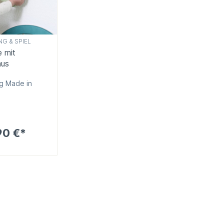
G & SPIEL
e mit
mus
ug Made in
90 €*