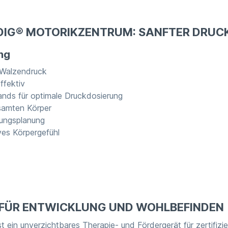
IDIG® MOTORIKZENTRUM: SANFTER DRUC
ng
 Walzendruck
ffektiv
ands für optimale Druckdosierung
samten Körper
gungsplanung
ves Körpergefühl
S FÜR ENTWICKLUNG UND WOHLBEFINDEN
 ein unverzichtbares Therapie- und Fördergerät für zertifizi