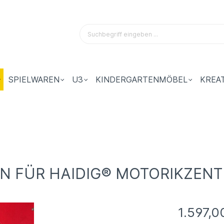
SPIELWAREN
U3
KINDERGARTENMÖBEL
KREA
EN FÜR HAIDIG® MOTORIKZEN
1.597,0