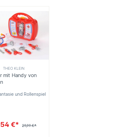
THEO KLEIN
er mit Handy von
in
Fantasie und Rollenspiel
,54 €*
29,99 €*