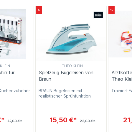
%
%
KLEIN
THEO KLEIN
rr für
Spielzeug Bügeleisen von
Arztkoff
Braun
Theo Kle
Küchenzubehör
BRAUN Bügeleisen mit
Trainiert 
realistischer Sprühfunktion
€*
15,50 €*
21
19,00 €*
23,00 €*